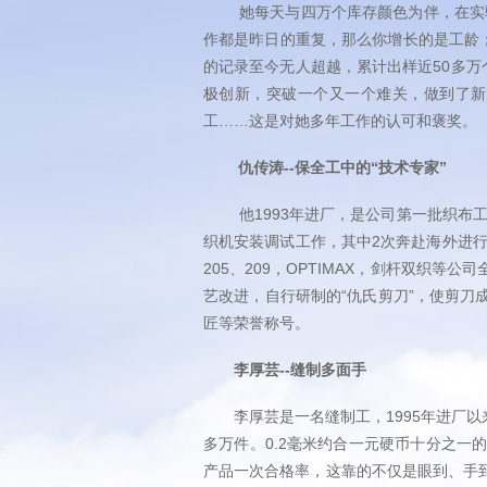
她每天与四万个库存颜色为伴，在实验室
作都是昨日的重复，那么你增长的是工龄；如
的记录至今无人超越，累计出样近50多万
极创新，突破一个又一个难关，做到了新
工……这是对她多年工作的认可和褒奖。
仇传涛--保全工中的“技术专家”
他1993年进厂，是公司第一批织布工
织机安装调试工作，其中2次奔赴海外进行
205、209，OPTIMAX，剑杆双
艺改进，自行研制的“仇氏剪刀”，使剪刀
匠等荣誉称号。
李厚芸--缝制多面手
李厚芸是一名缝制工，1995年进厂以来
多万件。0.2毫米约合一元硬币十分之
产品一次合格率，这靠的不仅是眼到、手