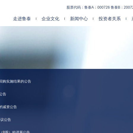
股票代码：鲁泰A：000726 鲁泰B：2007
走进鲁泰
企业文化
新闻中心
投资者关系
暨回购实施结果的公告
公告
票的减资公告
决议公告
（B股）的进展公告