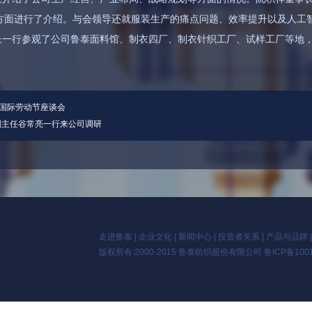
方面进行了介绍。与会领导还就服装生产的痛点问题、效率提升以及人工
长一行参观了公司鲁泰面料馆、制衣四厂、制衣针织工厂、试样工厂等地
”国际劳动节座谈会
副主任谷常亮一行来公司调研
走进鲁泰
|
企业文化
|
新闻中心
|
投资者关系
|
产品与品牌
版权所有:2000-2015 鲁泰纺织股份有限公司
鲁ICP备100