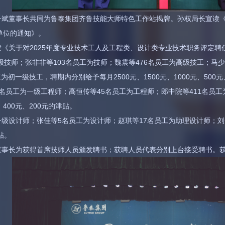
斌董事长共同为鲁泰集团齐鲁技能大师特色工作站揭牌。孙权局长宣读《
单位的通知》。
《关于对2025年度专业技术工人及工程类、设计类专业技术职务评定聘
级技师；张非非等103名员工为技师；魏震等476名员工为高级技工；马少
初一级技工，聘期内分别给予每月2500元、1500元、1000元、500元、
名员工为一级工程师；高恒传等45名员工为工程师；郎中院等411名员工
、400元、200元的津贴。
级设计师；张佳等5名员工为设计师；赵琪等17名员工为助理设计师；刘
贴。
董事长为获得首席技师人员颁发聘书；获聘人员代表分别上台接受聘书。