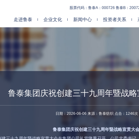
股票代码：鲁泰A：000726 鲁泰B：2007
走进鲁泰
企业文化
新闻中心
投资者关系
鲁泰集团庆祝创建三十九周年暨战略
日期：2026-06-06 来源：鲁泰纺织 点击：1246次
鲁泰集团庆祝创建三十九周年暨战略宣贯大
团创建三十九周年暨战略宣贯大会在集团公司礼堂隆重召开。公司党委书记