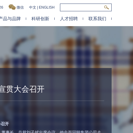
26
微信
中文
|
ENGLISH
产品与品牌
科研创新
人才招聘
联系我们
宣贯大会召开
会召开
、董事长、总裁刘子斌出席会议，他全面回顾集团公司走