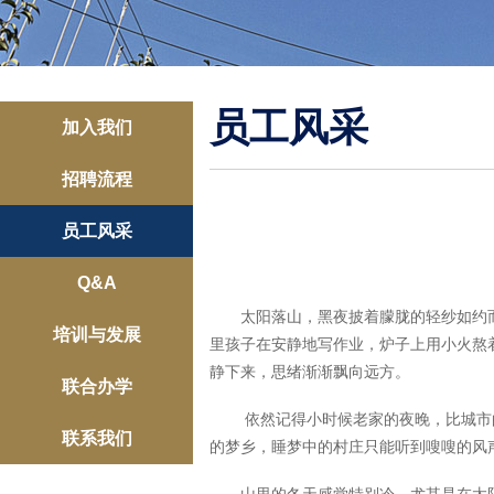
员工风采
加入我们
招聘流程
员工风采
Q&A
太阳落山，黑夜披着朦胧的轻纱如约而
培训与发展
里孩子在安静地写作业，炉子上用小火熬
静下来，思绪渐渐飘向远方。
联合办学
依然记得小时候老家的夜晚，比城市的
联系我们
的梦乡，睡梦中的村庄只能听到嗖嗖的风