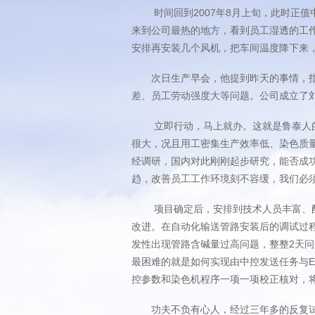
时间回到2007年8月上旬，此时正值
来到公司最热的地方，看到员工湿透的工
安排再安装几个风机，把车间温度降下来
次日生产早会，他提到昨天的事情，指出
差、员工劳动强度大等问题。公司成立
立即行动，马上就办。这就是鲁泰人的办
很大，况且用工密集生产效率低、染色质
经调研，国内对此刚刚起步研究，能否成功
趋，改善员工工作环境刻不容缓，我们必须
项目确定后，安排到技术人员丰富、配套
改进。在自动化输送管路安装后的调试过
发性出现管路含碱量过高问题，整整2天问
最困难的就是如何实现由中控发送任务与
控参数和染色机程序一项一项校正核对，
功夫不负有心人，经过三年多的反复试验，