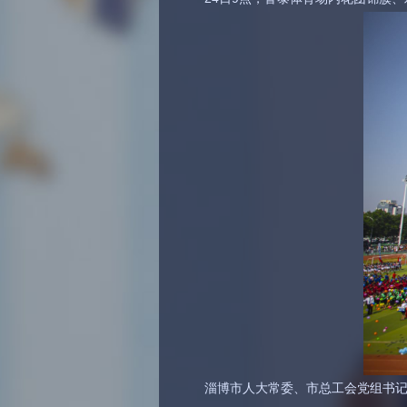
淄博市人大常委、市总工会党组书