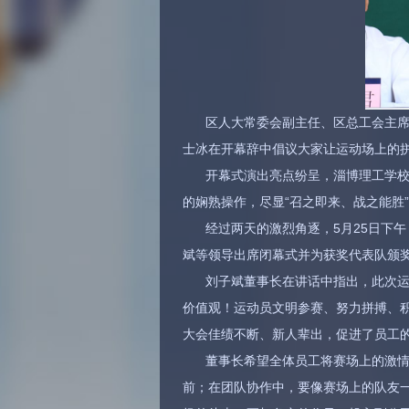
区人大常委会副主任、区总工会主
士冰在开幕辞中倡议大家让运动场上的
开幕式演出亮点纷呈，淄博理工学
的娴熟操作，尽显“召之即来、战之能胜
经过两天的激烈角逐，5月25日下
斌等领导出席闭幕式并为获奖代表队颁
刘子斌董事长在讲话中指出，此次运
价值观！运动员文明参赛、努力拼搏、
大会佳绩不断、新人辈出，促进了员工
董事长希望全体员工将赛场上的激
前；在团队协作中，要像赛场上的队友